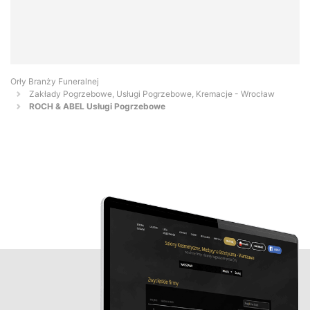
Orły Branży Funeralnej
Zakłady Pogrzebowe, Usługi Pogrzebowe, Kremacje - Wrocław
ROCH & ABEL Usługi Pogrzebowe