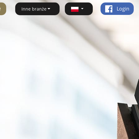
ę
Login
Inne branże