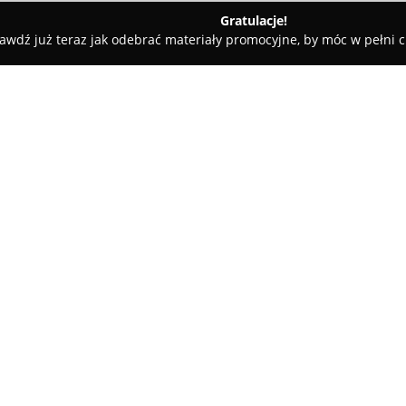
Gratulacje!
awdź już teraz jak odebrać materiały promocyjne, by móc w pełni c
ługi Pogrzebowe, Kremacje - Warszawa
Misterium Usługi Pogr
O firmie:
Misterium Usługi Pogrzebowe
doświadczeniem, którego siedzi
Ratuszowej 5B, w sąsiedztwie k
specjalizuje się w kompleksow
Pokaż więcej >>
zapewniając profesjonalną opie
pracowników cechuje indywidua
gwarantuje godne pożegnanie 
Zakład oferuje całodobowy, ni
kraju i z zagranicy oraz reali