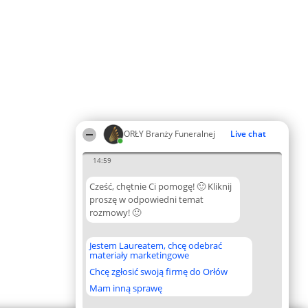
ORŁY Branży Funeralnej
Live chat
14:59
Cześć, chętnie Ci pomogę! 🙂 Kliknij
proszę w odpowiedni temat
rozmowy! 🙂
Jestem Laureatem, chcę odebrać
materiały marketingowe
Chcę zgłosić swoją firmę do Orłów
Mam inną sprawę