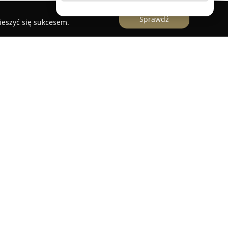
Sprawdź
ieszyć się sukcesem.
zebowe
to zakład pogrzebowy z wieloletnim
ba znajduje się w Warszawie, przy ulicy
ościoła NMP Matki Loretańskiej. Firma
ej organizacji ceremonii pogrzebowych,
kę i wsparcie rodzinom w czasie żałoby. Zespół
lne podejście do klientów oraz empatia, co
zmarłych.
eprzerwany transport osób zmarłych na terenie
zuje wszystkie formalności urzędowe, w tym pomoc