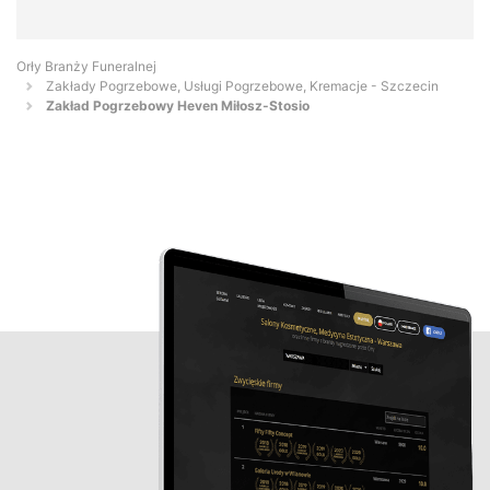
Orły Branży Funeralnej
Zakłady Pogrzebowe, Usługi Pogrzebowe, Kremacje - Szczecin
Zakład Pogrzebowy Heven Miłosz-Stosio