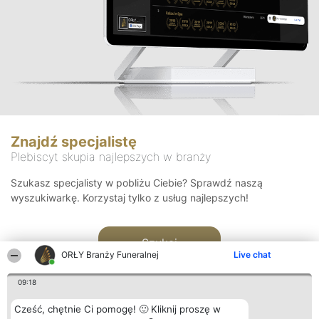
Znajdź specjalistę
Plebiscyt skupia najlepszych w branży
Szukasz specjalisty w pobliżu Ciebie? Sprawdź naszą
wyszukiwarkę. Korzystaj tylko z usług najlepszych!
Szukaj
ORŁY Branży Funeralnej
Live chat
09:18
Cześć, chętnie Ci pomogę! 🙂 Kliknij proszę w