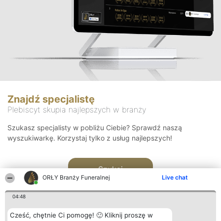
Znajdź specjalistę
Plebiscyt skupia najlepszych w branży
Szukasz specjalisty w pobliżu Ciebie? Sprawdź naszą
wyszukiwarkę. Korzystaj tylko z usług najlepszych!
Szukaj
ORŁY Branży Funeralnej
Live chat
04:48
Cześć, chętnie Ci pomogę! 🙂 Kliknij proszę w