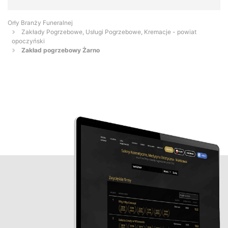
Orły Branży Funeralnej
Zakłady Pogrzebowe, Usługi Pogrzebowe, Kremacje - powiat
opoczyński
Zakład pogrzebowy Żarno