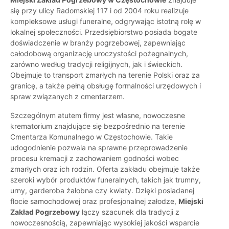
się przy ulicy Radomskiej 117 i od 2004 roku realizuje
kompleksowe usługi funeralne, odgrywając istotną rolę w
lokalnej społeczności. Przedsiębiorstwo posiada bogate
doświadczenie w branży pogrzebowej, zapewniając
całodobową organizację uroczystości pożegnalnych,
zarówno według tradycji religijnych, jak i świeckich.
Obejmuje to transport zmarłych na terenie Polski oraz za
granicę, a także pełną obsługę formalności urzędowych i
spraw związanych z cmentarzem.
Szczególnym atutem firmy jest własne, nowoczesne
krematorium znajdujące się bezpośrednio na terenie
Cmentarza Komunalnego w Częstochowie. Takie
udogodnienie pozwala na sprawne przeprowadzenie
procesu kremacji z zachowaniem godności wobec
zmarłych oraz ich rodzin. Oferta zakładu obejmuje także
szeroki wybór produktów funeralnych, takich jak trumny,
urny, garderoba żałobna czy kwiaty. Dzięki posiadanej
flocie samochodowej oraz profesjonalnej załodze,
Miejski
Zakład Pogrzebowy
łączy szacunek dla tradycji z
nowoczesnością, zapewniając wysokiej jakości wsparcie