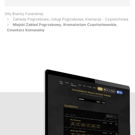
Orły Branży Funeralnej
Zakłady Pogrzebowe, Usługi Pogrzebowe, Kremacje - Częstochowa
Miejski Zakład Pogrzebowy, Krematorium Częstochowskie,
Cmentarz Komunalny