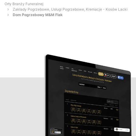
Orły Branży Funeralnej
Zakłady Pogrzebowe, Usługi Pogrzebowe, Kremacje - Kosów Lacki
Dom Pogrzebowy M&M Flak