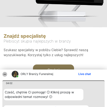
Znajdź specjalistę
Plebiscyt skupia najlepszych w branży
Szukasz specjalisty w pobliżu Ciebie? Sprawdź naszą
wyszukiwarkę. Korzystaj tylko z usług najlepszych!
Szukaj
ORŁY Branży Funeralnej
Live chat
04:02
Cześć, chętnie Ci pomogę! 🙂 Kliknij proszę w
odpowiedni temat rozmowy! 🙂
Organizator plebiscytu
Plebiscyt
Kontakt