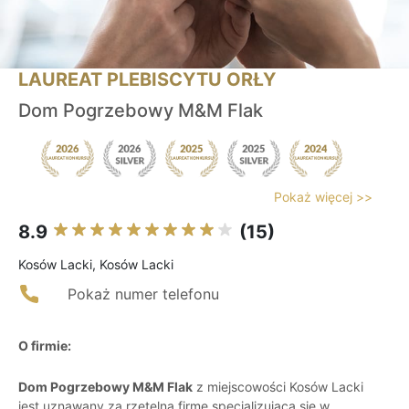
LAUREAT PLEBISCYTU ORŁY
Dom Pogrzebowy M&M Flak
Pokaż więcej >>
8.9
(15)
Kosów Lacki, Kosów Lacki
Pokaż numer telefonu
O firmie:
Dom Pogrzebowy M&M Flak
z miejscowości Kosów Lacki
jest uznawany za rzetelną firmę specjalizującą się w