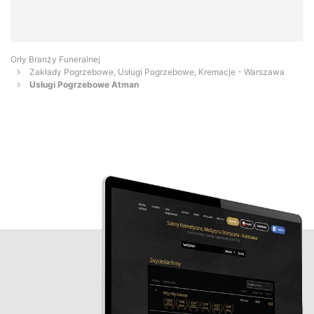
Orły Branży Funeralnej
Zakłady Pogrzebowe, Usługi Pogrzebowe, Kremacje - Warszawa
Usługi Pogrzebowe Atman