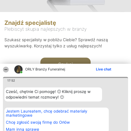
Znajdź specjalistę
Plebiscyt skupia najlepszych w branży
Szukasz specjalisty w pobliżu Ciebie? Sprawdź naszą
wyszukiwarkę. Korzystaj tylko z usług najlepszych!
Szukaj
ORŁY Branży Funeralnej
Live chat
17:52
Cześć, chętnie Ci pomogę! 🙂 Kliknij proszę w
odpowiedni temat rozmowy! 🙂
Organizator plebiscytu
Plebiscyt
Kontakt
Jestem Laureatem, chcę odebrać materiały
Bright Side Solutions sp. z o.
Laureaci
Kontakt
marketingowe
o. sp. k.
Lista
ul. Ruska 22
wszystkich
Chcę zgłosić swoją firmę do Orłów
Wrocław 50-079
Laureatów
Mam inną sprawę
KRS 0000749100 | Regon
Zasady