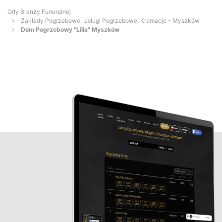
Orły Branży Funeralnej
Zakłady Pogrzebowe, Usługi Pogrzebowe, Kremacje - Myszków
Dom Pogrzebowy "Lilia" Myszków