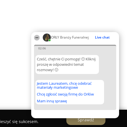
ORŁY Branży Funeralnej
Live chat
02:06
Cześć, chętnie Ci pomogę! 🙂 Kliknij
proszę w odpowiedni temat
rozmowy! 🙂
Jestem Laureatem, chcę odebrać
materiały marketingowe
Chcę zgłosić swoją firmę do Orłów
Mam inną sprawę
Sprawdź
ieszyć się sukcesem.