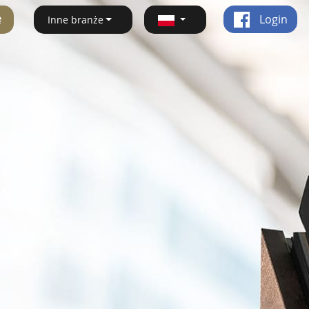
ę
Login
Inne branże