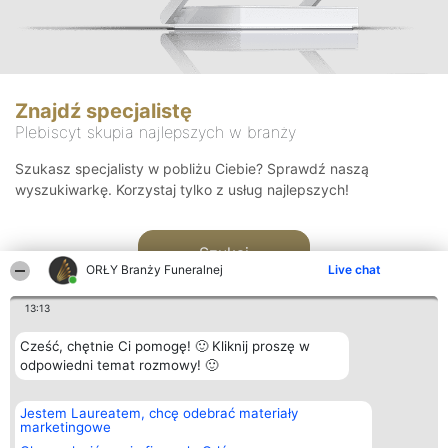
Znajdź specjalistę
Plebiscyt skupia najlepszych w branży
Szukasz specjalisty w pobliżu Ciebie? Sprawdź naszą
wyszukiwarkę. Korzystaj tylko z usług najlepszych!
Szukaj
ORŁY Branży Funeralnej
Live chat
13:13
Cześć, chętnie Ci pomogę! 🙂 Kliknij proszę w
odpowiedni temat rozmowy! 🙂
Organizator plebiscytu
Plebiscyt
Kontakt
Jestem Laureatem, chcę odebrać materiały
Bright Side Solutions sp. z o.
Laureaci
Kontakt
marketingowe
o. sp. k.
Lista
ul. Ruska 22
wszystkich