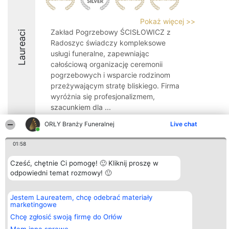
Pokaż więcej >>
Zakład Pogrzebowy ŚCISŁOWICZ z
Laureaci
Radoszyc świadczy kompleksowe
usługi funeralne, zapewniając
całościową organizację ceremonii
pogrzebowych i wsparcie rodzinom
przeżywającym stratę bliskiego. Firma
wyróżnia się profesjonalizmem,
szacunkiem dla ...
8.8
ORŁY Branży Funeralnej
Live chat
01:58
Organizator plebiscytu
Plebiscyt
Kontakt
Cześć, chętnie Ci pomogę! 🙂 Kliknij proszę w
Bright Side Solutions sp. z o.
Laureaci
Kontakt
odpowiedni temat rozmowy! 🙂
o. sp. k.
Lista
ul. Ruska 22
wszystkich
Wrocław 50-079
Laureatów
Jestem Laureatem, chcę odebrać materiały
KRS 0000749100 | Regon
Zasady
marketingowe
381313360 | NIP 8943132676
Regulamin
+48 508 492 400
Chcę zgłosić swoją firmę do Orłów
Polityka
Prywatności