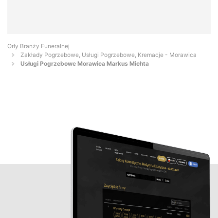
Orły Branży Funeralnej
Zakłady Pogrzebowe, Usługi Pogrzebowe, Kremacje - Morawica
Usługi Pogrzebowe Morawica Markus Michta