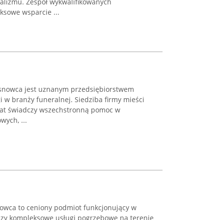
alizmu. Zespół wykwalifikowanych
sowe wsparcie ...
osnowca jest uznanym przedsiębiorstwem
 w branży funeralnej. Siedziba firmy mieści
od lat świadczy wszechstronną pomoc w
wych, ...
owca to ceniony podmiot funkcjonujący w
dczy kompleksowe usługi pogrzebowe na terenie