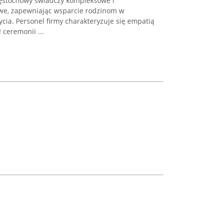
ęstochowy świadczy kompleksowe i
we, zapewniając wsparcie rodzinom w
ia. Personel firmy charakteryzuje się empatią
 ceremonii ...