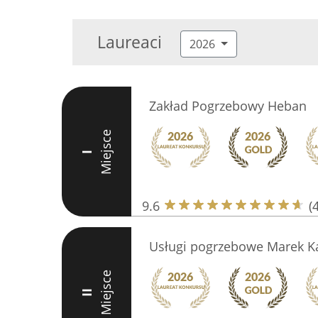
Laureaci
2026
Zakład Pogrzebowy Heban
Miejsce
I
9.6
(
Usługi pogrzebowe Marek K
Miejsce
II