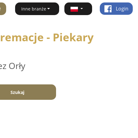
ę
Login
Inne branże
remacje - Piekary
ez Orły
Szukaj