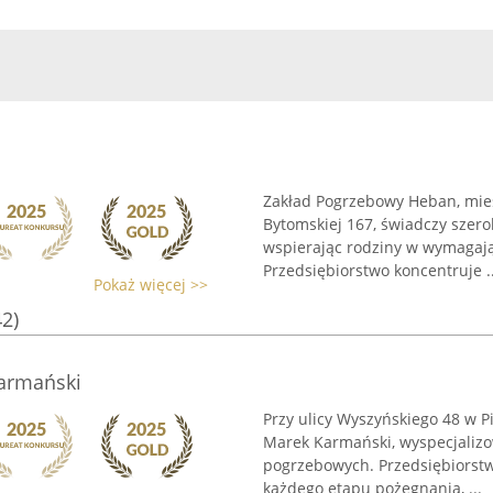
Zakład Pogrzebowy Heban, miesz
Bytomskiej 167, świadczy szer
wspierając rodziny w wymagaj
Przedsiębiorstwo koncentruje ..
Pokaż więcej >>
42)
armański
Przy ulicy Wyszyńskiego 48 w P
Marek Karmański, wyspecjaliz
pogrzebowych. Przedsiębiorstw
każdego etapu pożegnania, ...