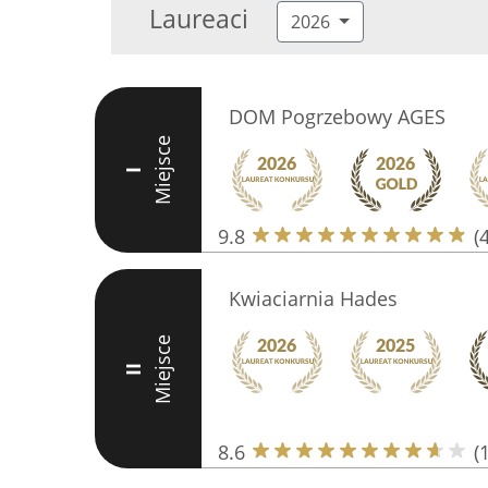
Laureaci
2026
DOM Pogrzebowy AGES
Miejsce
I
9.8
(
Kwiaciarnia Hades
Miejsce
II
8.6
(