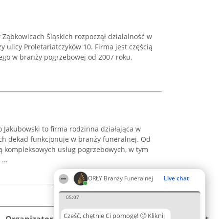
Ząbkowicach Śląskich rozpoczął działalność w
y ulicy Proletariatczyków 10. Firma jest częścią
ego w branży pogrzebowej od 2007 roku,
Jakubowski to firma rodzinna działająca w
ch dekad funkcjonuje w branży funeralnej. Od
cją kompleksowych usług pogrzebowych, w tym
...
ORŁY Branży Funeralnej
Live chat
05:07
Cześć, chętnie Ci pomogę! 🙂 Kliknij