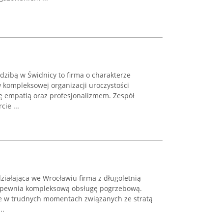
dzibą w Świdnicy to firma o charakterze
w kompleksowej organizacji uroczystości
ę empatią oraz profesjonalizmem. Zespół
ie ...
iałająca we Wrocławiu firma z długoletnią
 zapewnia kompleksową obsługę pogrzebową.
ie w trudnych momentach związanych ze stratą
..