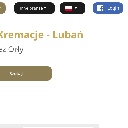
ę
Login
Inne branże
Kremacje - Lubań
ez Orły
Szukaj