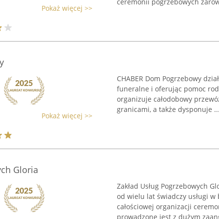
ceremonii pogrzebowych zarówn
Pokaż więcej >>
y
CHABER Dom Pogrzebowy działa
funeralne i oferując pomoc rod
organizuje całodobowy przewóz
granicami, a także dysponuje ..
Pokaż więcej >>
ch Gloria
Zakład Usług Pogrzebowych Glo
od wielu lat świadczy usługi w 
całościowej organizacji cerem
prowadzone jest z dużym zaan