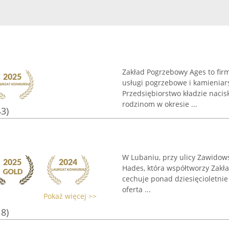
Zakład Pogrzebowy Ages to fir
usługi pogrzebowe i kamieniars
Przedsiębiorstwo kładzie naci
rodzinom w okresie ...
43)
W Lubaniu, przy ulicy Zawidows
Hades, która współtworzy Zakł
cechuje ponad dziesięcioletni
oferta ...
Pokaż więcej >>
18)