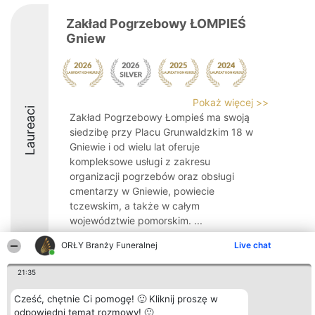
Zakład Pogrzebowy ŁOMPIEŚ
Gniew
Pokaż więcej >>
Laureaci
Zakład Pogrzebowy Łompieś ma swoją
siedzibę przy Placu Grunwaldzkim 18 w
Gniewie i od wielu lat oferuje
kompleksowe usługi z zakresu
organizacji pogrzebów oraz obsługi
cmentarzy w Gniewie, powiecie
tczewskim, a także w całym
województwie pomorskim. ...
8.8
ORŁY Branży Funeralnej
Live chat
21:35
Organizator plebiscytu
Plebiscyt
Kontakt
Cześć, chętnie Ci pomogę! 🙂 Kliknij proszę w
Bright Side Solutions sp. z o.
Laureaci
Kontakt
odpowiedni temat rozmowy! 🙂