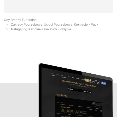
Orły Branży Funeralnej
Zakłady Pogrzebowe, Usługi Pogrzebowe, Kremacje - Puck
Usługi pogrzebowe Kalia Puck - Gdynia