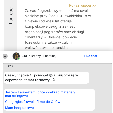
Pokaż więcej >>
Laureaci
Zakład Pogrzebowy Łompieś ma swoją
siedzibę przy Placu Grunwaldzkim 18 w
Gniewie i od wielu lat oferuje
kompleksowe usługi z zakresu
organizacji pogrzebów oraz obsługi
cmentarzy w Gniewie, powiecie
tczewskim, a także w całym
województwie pomorskim. ...
8.8
ORŁY Branży Funeralnej
Live chat
15:45
Organizator plebiscytu
Plebiscyt
Kontakt
Cześć, chętnie Ci pomogę! 🙂 Kliknij proszę w
Bright Side Solutions sp. z o.
Laureaci
Kontakt
odpowiedni temat rozmowy! 🙂
o. sp. k.
Lista
ul. Ruska 22
wszystkich
Wrocław 50-079
Laureatów
Jestem Laureatem, chcę odebrać materiały
KRS 0000749100 | Regon
Zasady
marketingowe
381313360 | NIP 8943132676
Regulamin
+48 508 492 400
Chcę zgłosić swoją firmę do Orłów
Polityka
Prywatności
Mam inną sprawę