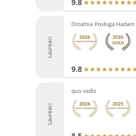
9.8
Ostatnia Posługa Hadam
Laureaci
9.8
quo vadis
Laureaci
8.5