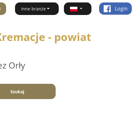
ę
Login
Inne branże
remacje - powiat
ez Orły
Szukaj