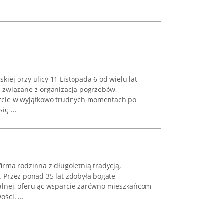
iej przy ulicy 11 Listopada 6 od wielu lat
 związane z organizacją pogrzebów,
rcie w wyjątkowo trudnych momentach po
ię ...
rma rodzinna z długoletnią tradycją,
u. Przez ponad 35 lat zdobyła bogate
alnej, oferując wsparcie zarówno mieszkańcom
ści. ...