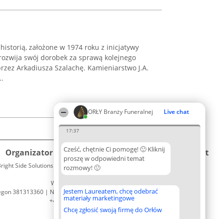
historią, założone w 1974 roku z inicjatywy
rozwija swój dorobek za sprawą kolejnego
rzez Arkadiusza Szalachę. Kamieniarstwo J.A.
..
ORŁY Branży Funeralnej
Live chat
17:37
Cześć, chętnie Ci pomogę! 🙂 Kliknij
Organizator plebiscytu
Plebiscyt
Kontakt
proszę w odpowiedni temat
right Side Solutions sp. z o. o. sp. k.
Laureaci
rozmowy! 🙂
Kontakt
ul. Ruska 22
Lista
Wrocław 50-079
wszystkich
Jestem Laureatem, chcę odebrać
egon 381313360 | NIP 8943132676
Laureatów
materiały marketingowe
+48 508 492 400
Zasady
Chcę zgłosić swoją firmę do Orłów
Regulamin
Polityka