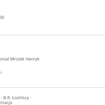
38)
niał Mrożek Henryk
 B.R. Łozińscy -
emacja