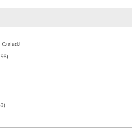
 Czeladź
198)
63)