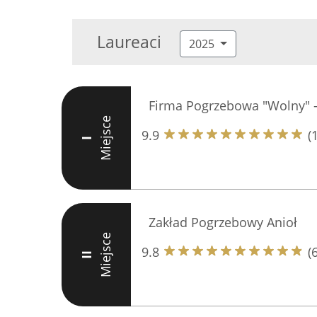
Laureaci
2025
Firma Pogrzebowa "Wolny" -
Miejsce
9.9
(
I
Zakład Pogrzebowy Anioł
Miejsce
9.8
(
II