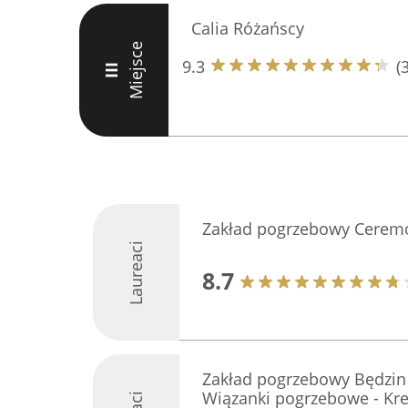
Calia Różańscy
Miejsce
9.3
(
III
Zakład pogrzebowy Ceremo
Laureaci
8.7
Zakład pogrzebowy Będzin -
Wiązanki pogrzebowe - Kr