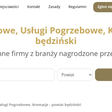
iejscowości
Kontakt
Zasady
Regulamin
Zgłoś si
owe, Usługi Pogrzebowe, K
będziński
nne firmy z branży nagrodzone prz
ługi Pogrzebowe, Kremacje - powiat będziński