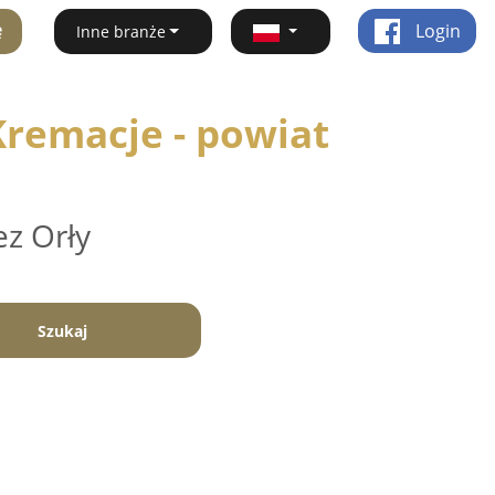
ę
Login
Inne branże
remacje - powiat
ez Orły
Szukaj