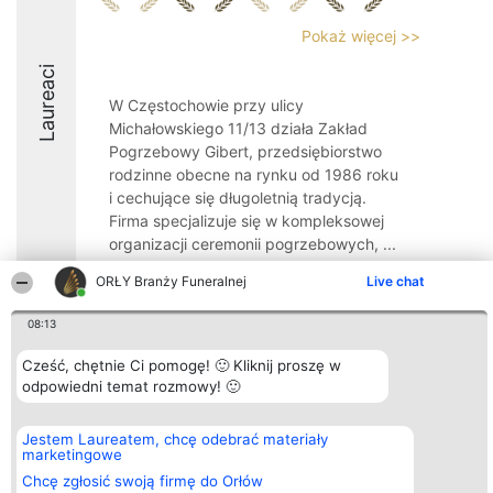
Pokaż więcej >>
Laureaci
W Częstochowie przy ulicy
Michałowskiego 11/13 działa Zakład
Pogrzebowy Gibert, przedsiębiorstwo
rodzinne obecne na rynku od 1986 roku
i cechujące się długoletnią tradycją.
Firma specjalizuje się w kompleksowej
organizacji ceremonii pogrzebowych, ...
10
ORŁY Branży Funeralnej
Live chat
08:13
Organizator plebiscytu
Plebiscyt
Kontakt
Cześć, chętnie Ci pomogę! 🙂 Kliknij proszę w
Bright Side Solutions sp. z o.
Laureaci
Kontakt
odpowiedni temat rozmowy! 🙂
o. sp. k.
Lista
ul. Ruska 22
wszystkich
Wrocław 50-079
Laureatów
Jestem Laureatem, chcę odebrać materiały
KRS 0000749100 | Regon
Zasady
marketingowe
381313360 | NIP 8943132676
Regulamin
+48 508 492 400
Polityka
Chcę zgłosić swoją firmę do Orłów