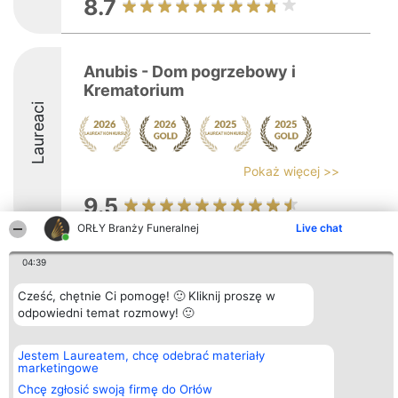
8.7
Anubis - Dom pogrzebowy i
Krematorium
Laureaci
Pokaż więcej >>
9.5
ORŁY Branży Funeralnej
Live chat
04:39
Organizator plebiscytu
Plebiscyt
Kontakt
Bright Side Solutions sp. z o.
Laureaci
Kontakt
o. sp. k.
Cześć, chętnie Ci pomogę! 🙂 Kliknij proszę w
Lista
ul. Ruska 22
wszystkich
odpowiedni temat rozmowy! 🙂
Wrocław 50-079
Laureatów
KRS 0000749100 | Regon
Zasady
381313360 | NIP 8943132676
Regulamin
Jestem Laureatem, chcę odebrać materiały
+48 508 492 400
Polityka
marketingowe
Prywatności
Chcę zgłosić swoją firmę do Orłów