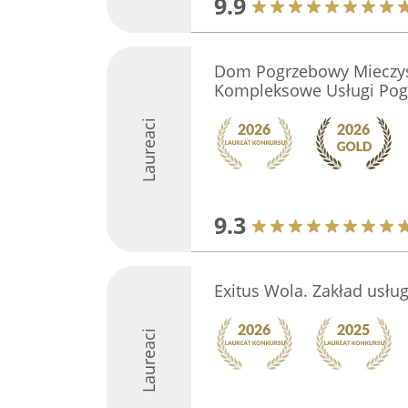
9.9
Dom Pogrzebowy Mieczys
Kompleksowe Usługi Po
Laureaci
9.3
Exitus Wola. Zakład usł
Laureaci