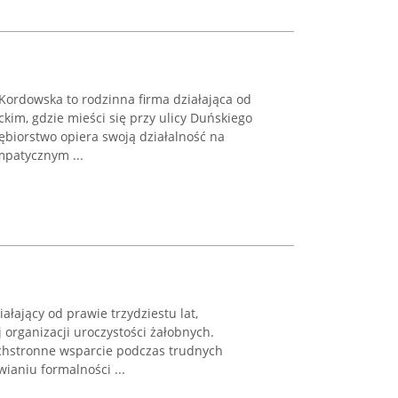
ordowska to rodzinna firma działająca od
im, gdzie mieści się przy ulicy Duńskiego
ębiorstwo opiera swoją działalność na
mpatycznym ...
ałający od prawie trzydziestu lat,
j organizacji uroczystości żałobnych.
chstronne wsparcie podczas trudnych
aniu formalności ...