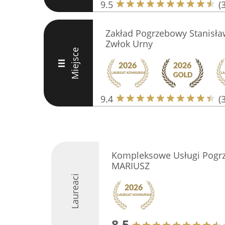
9.5
(
Zakład Pogrzebowy Stanisła
Zwłok Urny
Miejsce
III
9.4
(
Kompleksowe Usługi Pogr
MARIUSZ
Laureaci
8.5