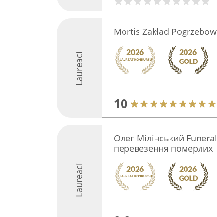
Mortis Zakład Pogrzebow
Laureaci
10
Олег Мілінський Funeral
перевезення померлих
Laureaci