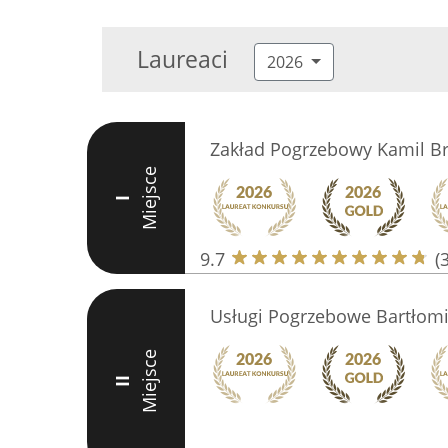
Laureaci
2026
Zakład Pogrzebowy Kamil Br
Miejsce
I
9.7
(
Usługi Pogrzebowe Bartłomi
Miejsce
II