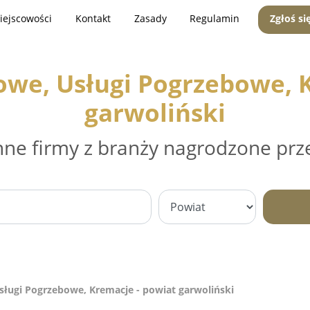
iejscowości
Kontakt
Zasady
Regulamin
Zgłoś si
owe, Usługi Pogrzebowe, K
garwoliński
nne firmy z branży nagrodzone prz
ługi Pogrzebowe, Kremacje - powiat garwoliński