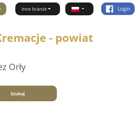
ę
Login
Inne branże
remacje - powiat
ez Orły
Szukaj