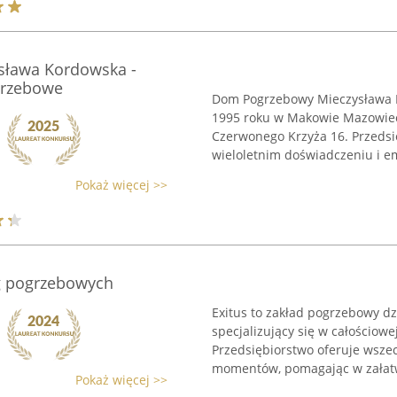
ława Kordowska -
grzebowe
Dom Pogrzebowy Mieczysława K
1995 roku w Makowie Mazowieck
Czerwonego Krzyża 16. Przedsi
wieloletnim doświadczeniu i e
Pokaż więcej >>
ug pogrzebowych
Exitus to zakład pogrzebowy dzi
specjalizujący się w całościowe
Przedsiębiorstwo oferuje wsze
momentów, pomagając w załatwi
Pokaż więcej >>