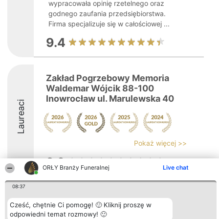
wypracowała opinię rzetelnego oraz
godnego zaufania przedsiębiorstwa.
Firma specjalizuje się w całościowej ...
9.4
Zakład Pogrzebowy Memoria
Waldemar Wójcik 88-100
Inowrocław ul. Marulewska 40
Laureaci
Pokaż więcej >>
9.6
ORŁY Branży Funeralnej
Live chat
08:37
Organizator plebiscytu
Plebiscyt
Kontakt
Bright Side Solutions sp. z o.
Laureaci
Kontakt
Cześć, chętnie Ci pomogę! 🙂 Kliknij proszę w
o. sp. k.
Lista
odpowiedni temat rozmowy! 🙂
ul. Ruska 22
wszystkich