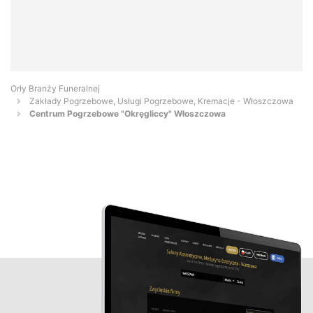
Orły Branży Funeralnej
Zakłady Pogrzebowe, Usługi Pogrzebowe, Kremacje - Włoszczowa
Centrum Pogrzebowe "Okręgliccy" Włoszczowa