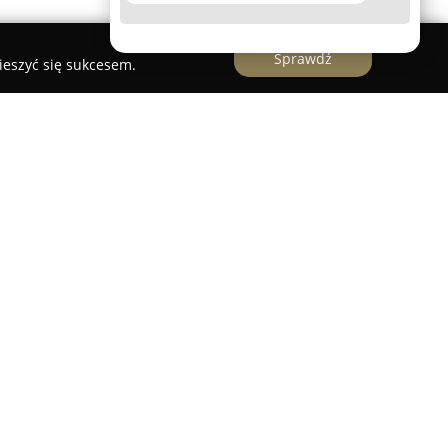
Sprawdź
ieszyć się sukcesem.
s
zinna firma z Namysłowa, działająca od 2002
dsiębiorstwo specjalizuje się w kompleksowej
zebowych, zapewniając wsparcie rodzinom w
nie zdobyte przez lata pozwala na świadczenie
 całodobowy transport zmarłych do własnej
owania związane z ostatnim pożegnaniem, w tym
orze trumien, urn, krzyży, palów pogrzebowych