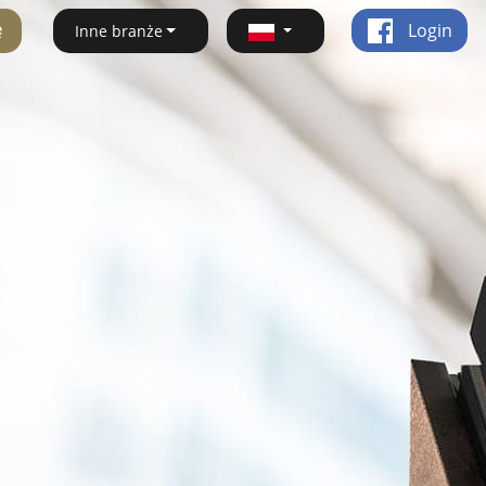
ę
Login
Inne branże