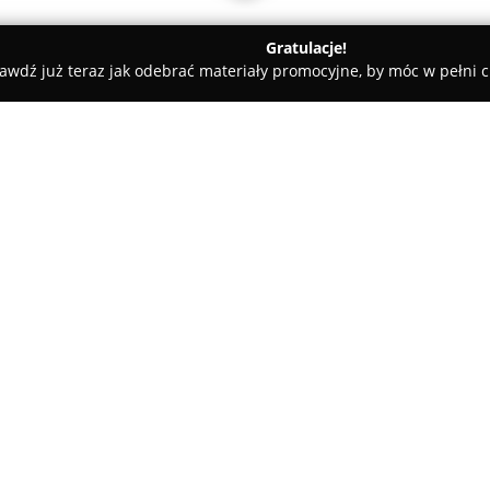
Gratulacje!
awdź już teraz jak odebrać materiały promocyjne, by móc w pełni c
ługi Pogrzebowe, Kremacje - Namysłów
Dom Pogrzebowy Styk
O firmie:
Dom Pogrzebowy Styks
to rod
roku w branży funeralnej. Prze
organizacji uroczystości pogr
momentach żałoby. Doświadcze
Pokaż więcej >>
rzetelnych usług obejmujących
chłodni oraz wszelkie przygot
kremacje i toaletę pośmiertną.
Zakład oferuje pomoc przy wyb