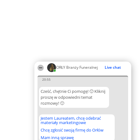
ORŁY Branży Funeralnej
Live chat
20:55
Cześć, chętnie Ci pomogę! 🙂 Kliknij
proszę w odpowiedni temat
rozmowy! 🙂
Jestem Laureatem, chcę odebrać
materiały marketingowe
Chcę zgłosić swoją firmę do Orłów
Mam inną sprawę