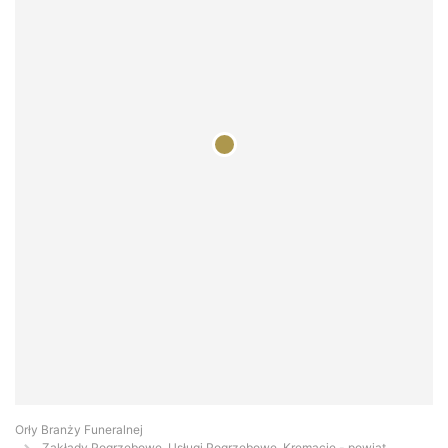
Orły Branży Funeralnej
Zakłady Pogrzebowe, Usługi Pogrzebowe, Kremacje - powiat