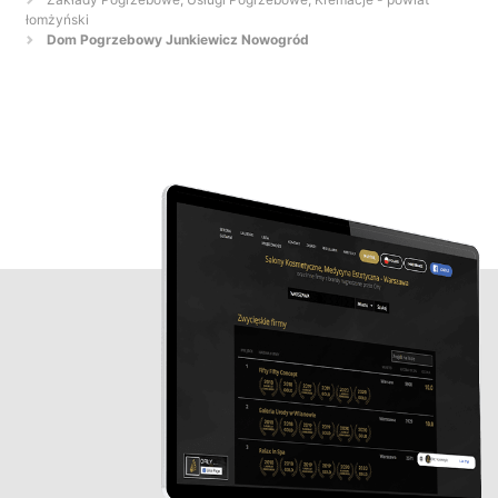
łomżyński
Dom Pogrzebowy Junkiewicz Nowogród