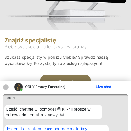
Znajdź specjalistę
Plebiscyt skupia najlepszych w branży
Szukasz specjalisty w pobliżu Ciebie? Sprawdź naszą
wyszukiwarkę. Korzystaj tylko z usług najlepszych!
Szukaj
ORŁY Branży Funeralnej
Live chat
06:51
Cześć, chętnie Ci pomogę! 🙂 Kliknij proszę w
odpowiedni temat rozmowy! 🙂
Organizator plebiscytu
Plebiscyt
Kontakt
Jestem Laureatem, chcę odebrać materiały
Bright Side Solutions sp. z o.
Laureaci
Kontakt