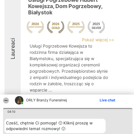
Kowejsza, Dom Pogrzebowy,
Białystok
Pokaż więcej >>
Laureaci
Usługi Pogrzebowe Kowejsza to
rodzinna firma działająca w
Białymstoku, specjalizująca się w
kompleksowej organizacji ceremonii
pogrzebowych. Przedsiębiorstwo słynie
z empatii i indywidualnego podejścia do
rodzin w żałobie, troszcząc się o
wsparcie ...
9.2
ORŁY Branży Funeralnej
Live chat
04:10
Organizator plebiscytu
Plebiscyt
Kontakt
Cześć, chętnie Ci pomogę! 🙂 Kliknij proszę w
Bright Side Solutions sp. z o.
Laureaci
Kontakt
odpowiedni temat rozmowy! 🙂
o. sp. k.
Lista