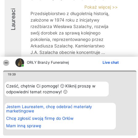
Pokaż więcej >>
Laureaci
Przedsiębiorstwo z długoletnią historią,
założone w 1974 roku z inicjatywy
rzeźbiarza Wiesława Szalachy, rozwija
swój dorobek za sprawą kolejnego
pokolenia, reprezentowanego przez
Arkadiusza Szalachę. Kamieniarstwo
J.A. Szalacha obecnie koncentruje ...
9
ORŁY Branży Funeralnej
Live chat
19:39
Organizator plebiscytu
Plebiscyt
Kontakt
Cześć, chętnie Ci pomogę! 🙂 Kliknij proszę w
Bright Side Solutions sp. z o.
Laureaci
Kontakt
odpowiedni temat rozmowy! 🙂
o. sp. k.
Lista
ul. Ruska 22
wszystkich
Wrocław 50-079
Laureatów
Jestem Laureatem, chcę odebrać materiały
KRS 0000749100 | Regon
Zasady
marketingowe
381313360 | NIP 8943132676
Regulamin
+48 508 492 400
Chcę zgłosić swoją firmę do Orłów
Polityka
Prywatności
Mam inną sprawę